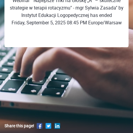
Webinar ""Najlepsze Triki na Głoskę „R” – skuteczne
strategie w terapii rotacyzmu" - mgr Sylwia Zasada" by
Instytut Edukacji Logopedycznej has ended
Friday, September 5, 2025 08:45 PM Europe/Warsaw
Share this page!