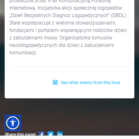
prowadziła przez 9 lat Konsultacyjną Poradnię
Internetową. Inicjatorka akcji społecznej logopedów
„Dzień Bezpłatnych Diagnoz Logopedycznych” (DBDL).
Stale współpracuje z wieloma stowarzyszeniami,
fundacjami i portalami wspierającymi rodziców dzieci
z zaburzeniami mowy. Organizatorka turnusów
neurologopedycznych dla dzieci z zaburzeniami
komunikacji.
See other events from this host
Share this page!